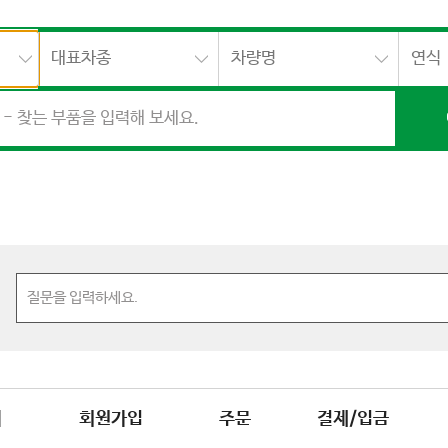
대표차종
차량명
연식
매
회원가입
주문
결제/입금