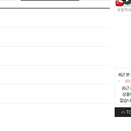
부품백
최근 본
(0)
최근 
상품
없습니
T