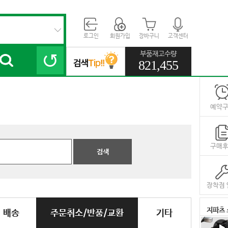
로그인
회원가입
장바구니
고객센터
부품재고수량
821,455
예약
구매
검색
장착점 
지파츠 
배송
주문취소/반품/교환
기타